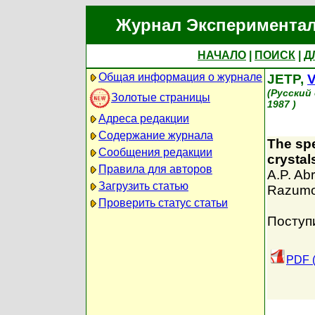
Журнал Экспериментал
НАЧАЛО
|
ПОИСК
|
Д
Общая информация о журнале
JETP,
V
(Русский
Золотые страницы
1987 )
Адреса редакции
Содержание журнала
The spe
Сообщения редакции
crystal
Правила для авторов
A.P. Ab
Загрузить статью
Razum
Проверить статус статьи
Поступ
PDF (