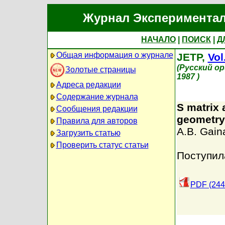
Журнал Экспериментал
НАЧАЛО
|
ПОИСК
|
Д
Общая информация о журнале
JETP,
Vol
(Русский о
Золотые страницы
1987 )
Адреса редакции
Содержание журнала
S matrix
Сообщения редакции
geometry
Правила для авторов
A.B. Gain
Загрузить статью
Проверить статус статьи
Поступил
PDF (244