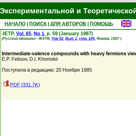
Экспериментальной и Теоретическо
НАЧАЛО
|
ПОИСК
|
ДЛЯ АВТОРОВ
|
ПОМОЩЬ
JETP,
Vol. 65
,
No 1
, p. 59 (January 1987)
(Русский оригинал - ЖЭТФ,
Том 92
,
Вып. 1
,
стр. 105
, Январь 1987 )
Intermediate-valence compounds with heavy fermions vi
E.P. Fetisov
,
D.I. Khomskii
Поступила в редакцию: 20 Ноября 1985
PDF (331.7K)