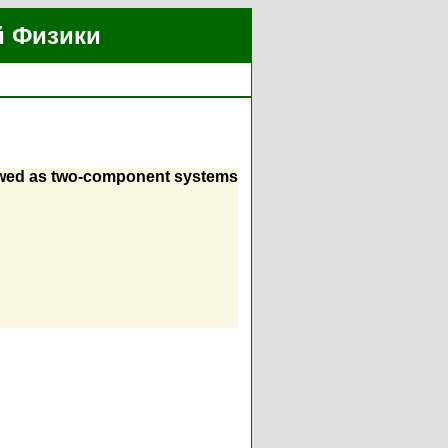
й Физики
ewed as two-component systems