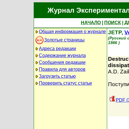
Журнал Экспериментал
НАЧАЛО
|
ПОИСК
|
Д
Общая информация о журнале
JETP,
V
(Русский 
Золотые страницы
1986 )
Адреса редакции
Содержание журнала
Destruc
Сообщения редакции
dissipa
Правила для авторов
A.D. Zai
Загрузить статью
Проверить статус статьи
Поступи
PDF (