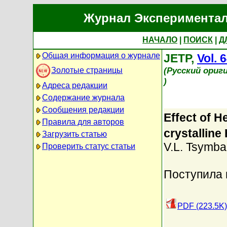
Журнал Экспериментал
НАЧАЛО
|
ПОИСК
|
Д
Общая информация о журнале
JETP,
Vol. 
(Русский ориг
Золотые страницы
)
Адреса редакции
Содержание журнала
Сообщения редакции
Effect of H
Правила для авторов
crystalline
Загрузить статью
V.L. Tsymba
Проверить статус статьи
Поступила 
PDF (223.5K)