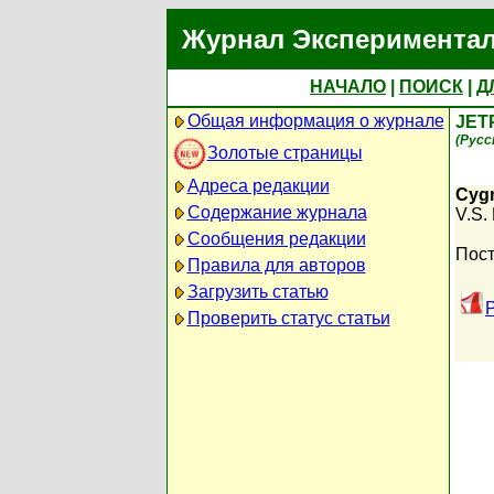
Журнал Экспериментал
НАЧАЛО
|
ПОИСК
|
Д
Общая информация о журнале
JET
(Русс
Золотые страницы
Адреса редакции
Cygn
Содержание журнала
V.S. 
Сообщения редакции
Пост
Правила для авторов
Загрузить статью
Проверить статус статьи