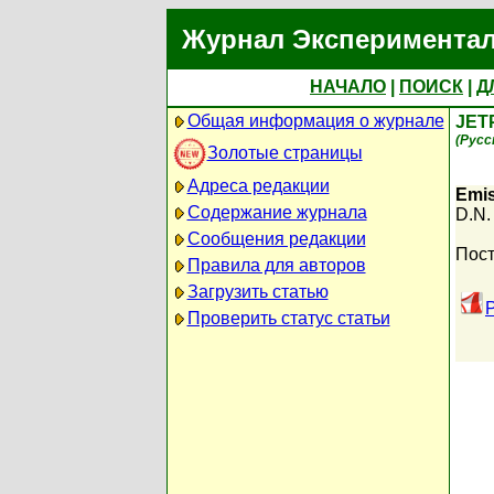
Журнал Экспериментал
НАЧАЛО
|
ПОИСК
|
Д
Общая информация о журнале
JET
(Русс
Золотые страницы
Адреса редакции
Emis
Содержание журнала
D.N.
Сообщения редакции
Пост
Правила для авторов
Загрузить статью
Проверить статус статьи