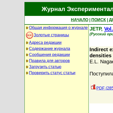
Журнал Экспериментал
НАЧАЛО
|
ПОИСК
|
Д
Общая информация о журнале
JETP,
Vol
(Русский ор
Золотые страницы
Адреса редакции
Содержание журнала
Indirect 
Сообщения редакции
densities
Правила для авторов
E.L. Naga
Загрузить статью
Проверить статус статьи
Поступил
PDF (28