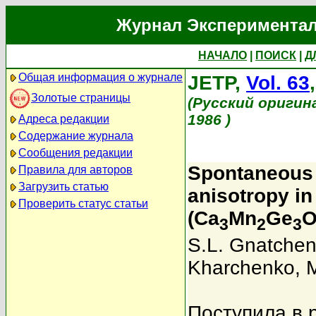
Журнал Экспериментал
НАЧАЛО
|
ПОИСК
|
Д
Общая информация о журнале
JETP,
Vol. 63
Золотые страницы
(Русский оригин
1986 )
Адреса редакции
Содержание журнала
Сообщения редакции
Spontaneous 
Правила для авторов
Загрузить статью
anisotropy i
Проверить статус статьи
(Ca
Mn
Ge
3
2
3
S.L. Gnatche
Kharchenko
,
Поступила в 