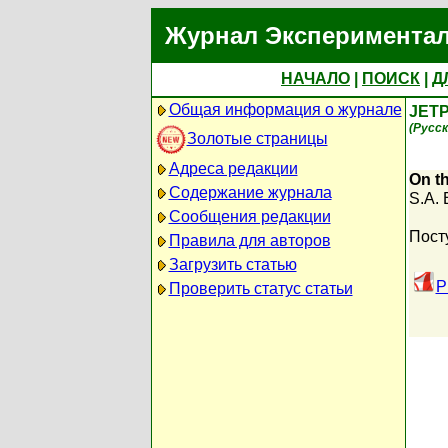
Журнал Экспериментал
НАЧАЛО
|
ПОИСК
|
Д
Общая информация о журнале
JETP
(Русск
Золотые страницы
Адреса редакции
On th
Содержание журнала
S.A. 
Сообщения редакции
Пост
Правила для авторов
Загрузить статью
P
Проверить статус статьи