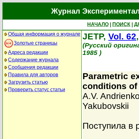
Журнал Экспериментал
НАЧАЛО
|
ПОИСК
|
Д
Общая информация о журнале
JETP,
Vol. 62
Золотые страницы
(Русский оригин
1985 )
Адреса редакции
Содержание журнала
Сообщения редакции
Parametric ex
Правила для авторов
Загрузить статью
conditions of
Проверить статус статьи
A.V. Andrienk
Yakubovskii
Поступила в 