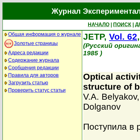
Журнал Экспериментал
НАЧАЛО
|
ПОИСК
|
Д
Общая информация о журнале
JETP,
Vol. 62
Золотые страницы
(Русский оригин
1985 )
Адреса редакции
Содержание журнала
Сообщения редакции
Optical activ
Правила для авторов
Загрузить статью
structure of 
Проверить статус статьи
V.A. Belyakov
Dolganov
Поступила в 