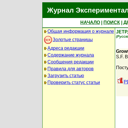
Журнал Экспериментал
НАЧАЛО
|
ПОИСК
|
Д
Общая информация о журнале
JETP
(Русск
Золотые страницы
Адреса редакции
Growt
Содержание журнала
S.F. B
Сообщения редакции
Посту
Правила для авторов
Загрузить статью
P
Проверить статус статьи