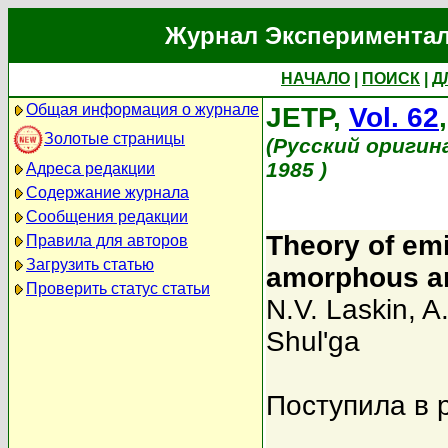
Журнал Экспериментал
НАЧАЛО
|
ПОИСК
|
Д
Общая информация о журнале
JETP,
Vol. 62
Золотые страницы
(Русский оригин
1985 )
Адреса редакции
Содержание журнала
Сообщения редакции
Theory of emis
Правила для авторов
Загрузить статью
amorphous an
Проверить статус статьи
N.V. Laskin
,
A
Shul'ga
Поступила в 