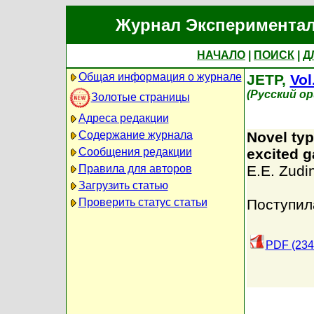
Журнал Экспериментал
НАЧАЛО
|
ПОИСК
|
Д
Общая информация о журнале
JETP,
Vol
(Русский о
Золотые страницы
Адреса редакции
Содержание журнала
Novel typ
Сообщения редакции
excited g
Правила для авторов
E.E. Zudi
Загрузить статью
Проверить статус статьи
Поступил
PDF (234