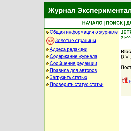
Журнал Экспериментал
НАЧАЛО
|
ПОИСК
|
Д
Общая информация о журнале
JET
(Русс
Золотые страницы
Адреса редакции
Bloc
Содержание журнала
D.V.
Сообщения редакции
Пост
Правила для авторов
Загрузить статью
P
Проверить статус статьи