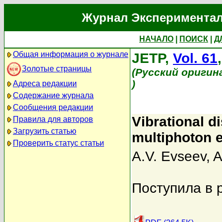
Журнал Экспериментал
НАЧАЛО
|
ПОИСК
|
Д
Общая информация о журнале
JETP,
Vol. 61
Золотые страницы
(Русский оригин
)
Адреса редакции
Содержание журнала
Сообщения редакции
Vibrational d
Правила для авторов
Загрузить статью
multiphoton e
Проверить статус статьи
A.V. Evseev
,
A
Поступила в 