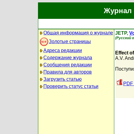
Журнал 
Общая информация о журнале
JETP,
Vo
(Русский 
Золотые страницы
Адреса редакции
Effect o
Содержание журнала
A.V. And
Сообщения редакции
Поступи
Правила для авторов
Загрузить статью
PDF 
Проверить статус статьи