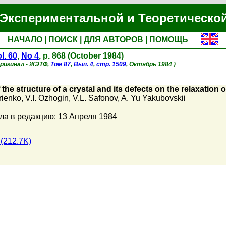
Экспериментальной и Теоретическо
НАЧАЛО
|
ПОИСК
|
ДЛЯ АВТОРОВ
|
ПОМОЩЬ
l. 60
,
No 4
, p. 868 (October 1984)
оригинал - ЖЭТФ,
Том 87
,
Вып. 4
,
стр. 1509
, Октябрь 1984 )
f the structure of a crystal and its defects on the relaxatio
rienko
,
V.I. Ozhogin
,
V.L. Safonov
,
A. Yu Yakubovskii
ла в редакцию: 13 Апреля 1984
(212.7K)