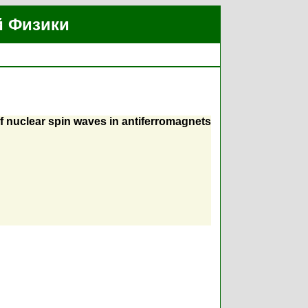
й Физики
n of nuclear spin waves in antiferromagnets