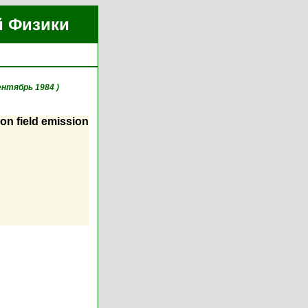
й Физики
ентябрь 1984 )
 on field emission