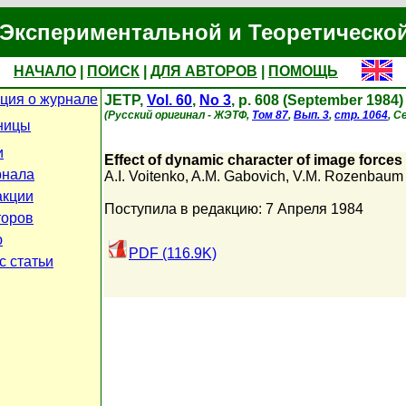
Экспериментальной и Теоретическо
НАЧАЛО
|
ПОИСК
|
ДЛЯ АВТОРОВ
|
ПОМОЩЬ
ция о журнале
JETP,
Vol. 60
,
No 3
, p. 608 (September 1984)
(Русский оригинал - ЖЭТФ,
Том 87
,
Вып. 3
,
стр. 1064
, С
ницы
и
Effect of dynamic character of image forces
рнала
A.I. Voitenko
,
A.M. Gabovich
,
V.M. Rozenbaum
акции
Поступила в редакцию: 7 Апреля 1984
торов
ю
PDF (116.9K)
с статьи