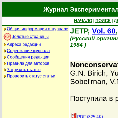
Журнал Экспериментал
НАЧАЛО
|
ПОИСК
|
Д
Общая информация о журнале
JETP,
Vol. 60
Золотые страницы
(Русский оригин
1984 )
Адреса редакции
Содержание журнала
Сообщения редакции
Nonconservati
Правила для авторов
Загрузить статью
G.N. Birich
,
Yu
Проверить статус статьи
Sobel'rnan
,
V.
Поступила в 
PDF (325.4K)