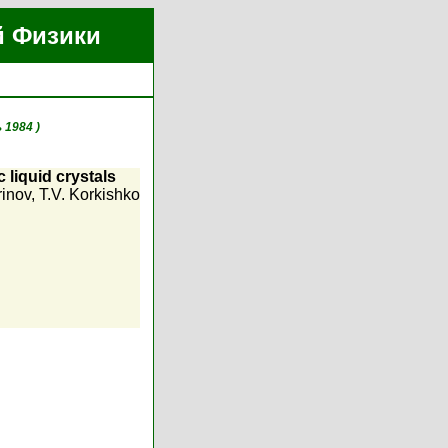
й Физики
 1984 )
 liquid crystals
rinov
,
T.V. Korkishko