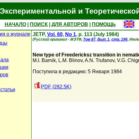
Экспериментальной и Теоретическо
НАЧАЛО
|
ПОИСК
|
ДЛЯ АВТОРОВ
|
ПОМОЩЬ
я о журнале
JETP,
Vol. 60
,
No 1
, p. 113 (July 1984)
(Русский оригинал - ЖЭТФ,
Том 87
,
Вып. 1
,
стр. 196
, Июль
ицы
New type of Freedericksz transition in nematic
нала
M.I. Barnik
,
L.M. Blinov
,
A.N. Trufanov
,
V.G. Chig
ции
Поступила в редакцию: 5 Января 1984
оров
PDF (282.5K)
 статьи