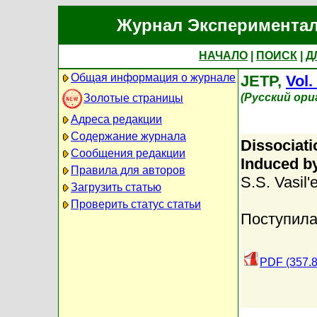
Журнал Экспериментал
НАЧАЛО
|
ПОИСК
|
Д
Общая информация о журнале
JETP,
Vol.
(Русский ори
Золотые страницы
Адреса редакции
Содержание журнала
Dissociati
Сообщения редакции
Induced b
Правила для авторов
S.S. Vasil'
Загрузить статью
Проверить статус статьи
Поступила
PDF (357.