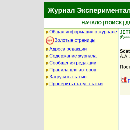
Журнал Экспериментал
НАЧАЛО
|
ПОИСК
|
Д
Общая информация о журнале
JET
(Русс
Золотые страницы
Адреса редакции
Scat
Содержание журнала
A.A.
Сообщения редакции
Пост
Правила для авторов
Загрузить статью
Проверить статус статьи