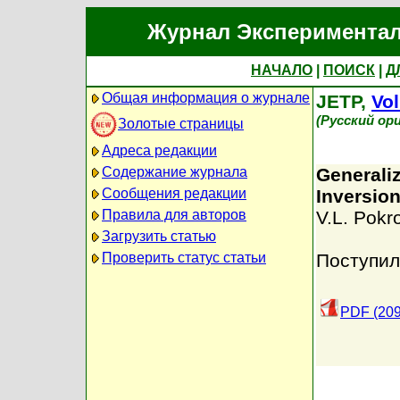
Журнал Экспериментал
НАЧАЛО
|
ПОИСК
|
Д
Общая информация о журнале
JETP,
Vol
(Русский ор
Золотые страницы
Адреса редакции
Содержание журнала
Generali
Сообщения редакции
Inversio
Правила для авторов
V.L. Pokro
Загрузить статью
Проверить статус статьи
Поступил
PDF (209