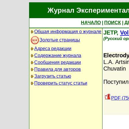
Журнал Экспериментал
НАЧАЛО
|
ПОИСК
|
Д
Общая информация о журнале
JETP,
Vol
(Русский о
Золотые страницы
Адреса редакции
Electrod
Содержание журнала
L.A. Arts
Сообщения редакции
Chuvatin
Правила для авторов
Загрузить статью
Поступил
Проверить статус статьи
PDF (75