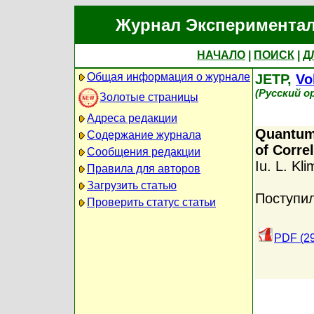
Журнал Экспериментал
НАЧАЛО
|
ПОИСК
|
Д
Общая информация о журнале
JETP,
Vo
(Русский о
Золотые страницы
Адреса редакции
Quantum 
Содержание журнала
of Corre
Сообщения редакции
Iu. L. Kl
Правила для авторов
Загрузить статью
Поступил
Проверить статус статьи
PDF (2