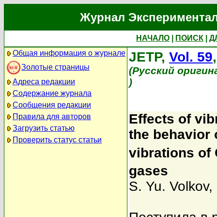
Журнал Экспериментал
НАЧАЛО
|
ПОИСК
|
Д
Общая информация о журнале
JETP,
Vol. 59
Золотые страницы
(Русский оригин
)
Адреса редакции
Содержание журнала
Сообщения редакции
Effects of vib
Правила для авторов
Загрузить статью
the behavior 
Проверить статус статьи
vibrations of
gases
S. Yu. Volkov
,