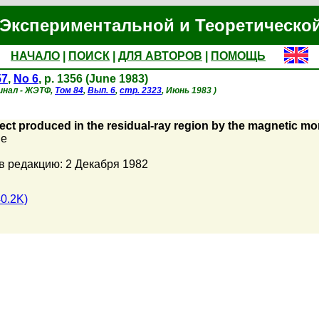
Экспериментальной и Теоретическо
НАЧАЛО
|
ПОИСК
|
ДЛЯ АВТОРОВ
|
ПОМОЩЬ
57
,
No 6
, p. 1356 (June 1983)
инал - ЖЭТФ,
Том 84
,
Вып. 6
,
стр. 2323
, Июнь 1983 )
ect produced in the residual-ray region by the magnetic mo
ne
в редакцию: 2 Декабря 1982
0.2K)