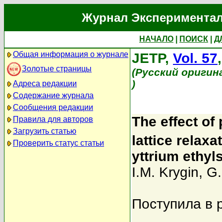
Журнал Экспериментал
НАЧАЛО
|
ПОИСК
|
Д
Общая информация о журнале
JETP,
Vol. 57
Золотые страницы
(Русский оригин
)
Адреса редакции
Содержание журнала
Сообщения редакции
The effect of
Правила для авторов
Загрузить статью
lattice relaxa
Проверить статус статьи
yttrium ethyl
I.M. Krygin
,
G.
Поступила в 