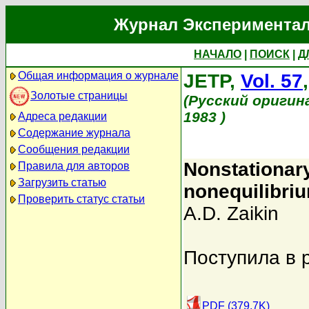
Журнал Экспериментал
НАЧАЛО
|
ПОИСК
|
Д
Общая информация о журнале
JETP,
Vol. 57
Золотые страницы
(Русский оригин
1983 )
Адреса редакции
Содержание журнала
Сообщения редакции
Nonstationar
Правила для авторов
Загрузить статью
nonequilibriu
Проверить статус статьи
A.D. Zaikin
Поступила в 
PDF (379.7K)