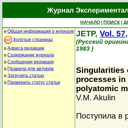
Журнал Экспериментал
НАЧАЛО
|
ПОИСК
|
Д
Общая информация о журнале
JETP,
Vol. 57
Золотые страницы
(Русский оригин
1983 )
Адреса редакции
Содержание журнала
Сообщения редакции
Singularities 
Правила для авторов
Загрузить статью
processes in 
Проверить статус статьи
polyatomic m
V.M. Akulin
Поступила в 