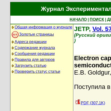
Журнал Экспериментал
НАЧАЛО
|
ПОИСК
|
Д
Общая информация о журнале
JETP,
Vol. 5
Золотые страницы
(Русский ориг
)
Адреса редакции
Содержание журнала
Сообщения редакции
Electron cap
Правила для авторов
semiconduc
Загрузить статью
E.B. Goldgur
Проверить статус статьи
Поступила в
PDF (307.1K)