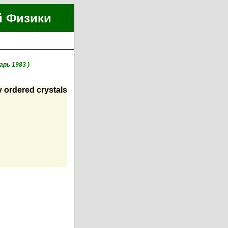
й Физики
арь 1983 )
y ordered crystals