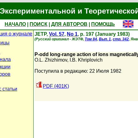
Экспериментальной и Теоретическо
НАЧАЛО
|
ПОИСК
|
ДЛЯ АВТОРОВ
|
ПОМОЩЬ
ия о журнале
JETP,
Vol. 57
,
No 1
, p. 197 (January 1983)
(Русский оригинал - ЖЭТФ,
Том 84
,
Вып. 1
,
стр. 342
, Янв
ницы
и
P-odd long-range action of ions magneticall
нала
O.L. Zhizhimov
,
I.B. Khriplovich
кции
Поступила в редакцию: 22 Июля 1982
оров
PDF (401K)
 статьи