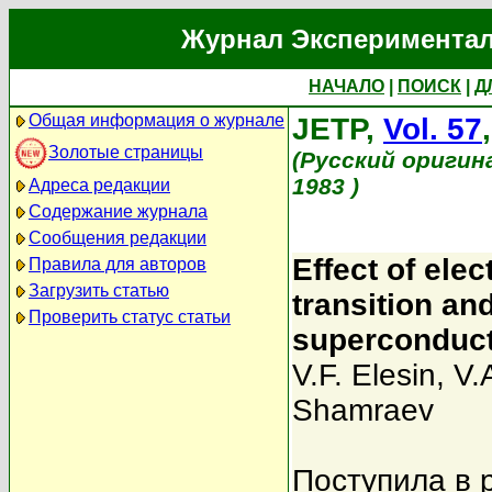
Журнал Экспериментал
НАЧАЛО
|
ПОИСК
|
Д
Общая информация о журнале
JETP,
Vol. 57
Золотые страницы
(Русский оригин
1983 )
Адреса редакции
Содержание журнала
Сообщения редакции
Effect of ele
Правила для авторов
Загрузить статью
transition an
Проверить статус статьи
superconduc
V.F. Elesin
,
V.
Shamraev
Поступила в 