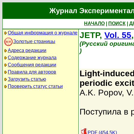
Журнал Экспериментал
НАЧАЛО
|
ПОИСК
|
Д
Общая информация о журнале
JETP,
Vol. 55
Золотые страницы
(Русский оригин
)
Адреса редакции
Содержание журнала
Сообщения редакции
Light-induced
Правила для авторов
Загрузить статью
periodic exci
Проверить статус статьи
A.K. Popov
,
V
Поступила в 
PDF (454.5K)