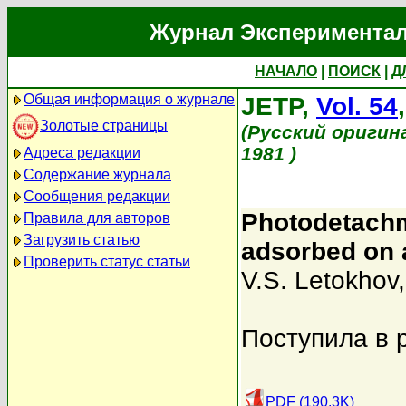
Журнал Экспериментал
НАЧАЛО
|
ПОИСК
|
Д
Общая информация о журнале
JETP,
Vol. 54
Золотые страницы
(Русский оригин
1981 )
Адреса редакции
Содержание журнала
Сообщения редакции
Photodetachm
Правила для авторов
Загрузить статью
adsorbed on a
Проверить статус статьи
V.S. Letokhov
Поступила в 
PDF (190.3K)