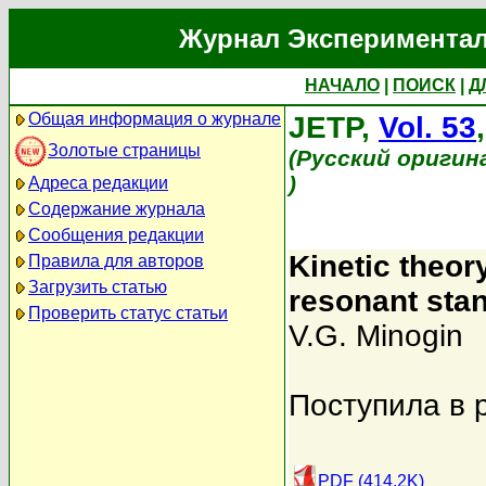
Журнал Экспериментал
НАЧАЛО
|
ПОИСК
|
Д
Общая информация о журнале
JETP,
Vol. 53
Золотые страницы
(Русский оригин
)
Адреса редакции
Содержание журнала
Сообщения редакции
Kinetic theor
Правила для авторов
Загрузить статью
resonant stan
Проверить статус статьи
V.G. Minogin
Поступила в 
PDF (414.2K)