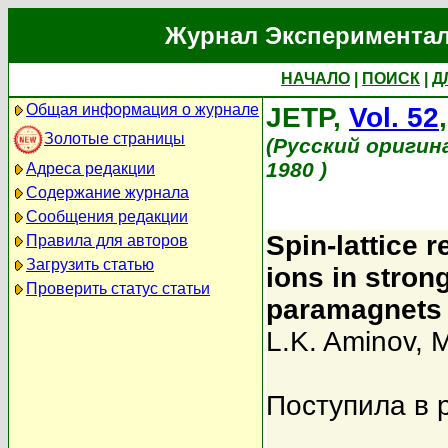
Журнал Экспериментал
НАЧАЛО
|
ПОИСК
|
Д
Общая информация о журнале
JETP,
Vol. 52
Золотые страницы
(Русский оригин
1980 )
Адреса редакции
Содержание журнала
Сообщения редакции
Spin-lattice 
Правила для авторов
Загрузить статью
ions in stron
Проверить статус статьи
paramagnets
L.K. Aminov
,
M
Поступила в 