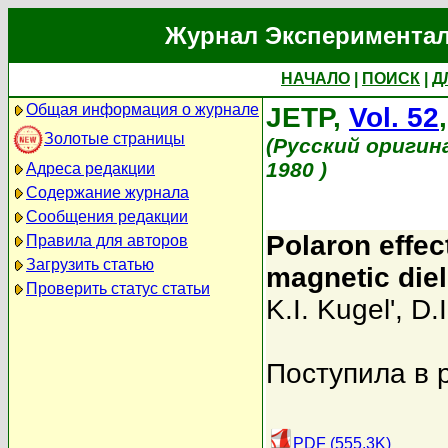
Журнал Экспериментал
НАЧАЛО
|
ПОИСК
|
Д
Общая информация о журнале
JETP,
Vol. 52
Золотые страницы
(Русский оригин
1980 )
Адреса редакции
Содержание журнала
Сообщения редакции
Polaron effec
Правила для авторов
Загрузить статью
magnetic diel
Проверить статус статьи
K.I. Kugel'
,
D.
Поступила в 
PDF (555.3K)