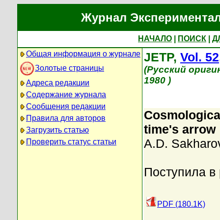
Журнал Экспериментал
НАЧАЛО
|
ПОИСК
|
Д
Общая информация о журнале
JETP,
Vol. 52
Золотые страницы
(Русский ориги
1980 )
Адреса редакции
Содержание журнала
Сообщения редакции
Cosmological
Правила для авторов
time's arrow
Загрузить статью
A.D. Sakharo
Проверить статус статьи
Поступила в
PDF (180.1K)