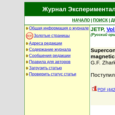
Журнал Экспериментал
НАЧАЛО
|
ПОИСК
|
Д
Общая информация о журнале
JETP,
Vol
(Русский ор
Золотые страницы
Адреса редакции
Содержание журнала
Supercon
Сообщения редакции
magnetic 
Правила для авторов
G.F. Zhar
Загрузить статью
Проверить статус статьи
Поступил
PDF (442