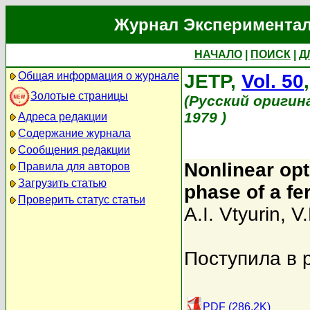
Журнал Экспериментал
НАЧАЛО
|
ПОИСК
|
Д
Общая информация о журнале
JETP,
Vol. 50
Золотые страницы
(Русский оригин
1979 )
Адреса редакции
Содержание журнала
Сообщения редакции
Nonlinear opt
Правила для авторов
Загрузить статью
phase of a fer
Проверить статус статьи
A.I. Vtyurin
,
V
Поступила в 
PDF (286.2K)