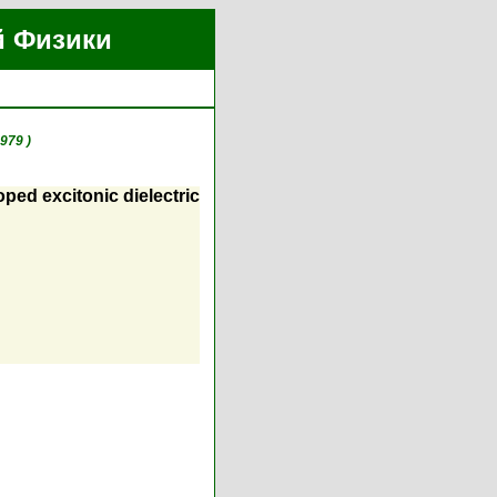
й Физики
979 )
ped excitonic dielectric