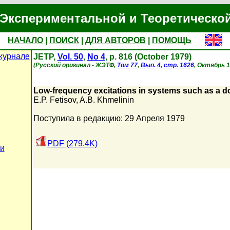
Экспериментальной и Теоретическо
НАЧАЛО
|
ПОИСК
|
ДЛЯ АВТОРОВ
|
ПОМОЩЬ
журнале
JETP,
Vol. 50
,
No 4
, p. 816 (October 1979)
(Русский оригинал - ЖЭТФ,
Том 77
,
Вып. 4
,
стр. 1626
, Октябрь 1
Low-frequency excitations in systems such as a do
E.P. Fetisov
,
A.B. Khmelinin
Поступила в редакцию: 29 Апреля 1979
PDF (279.4K)
ьи