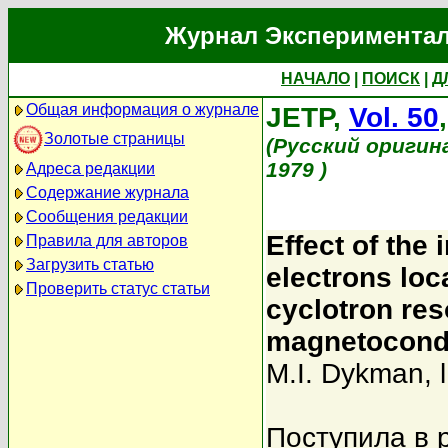
Журнал Экспериментал
НАЧАЛО
|
ПОИСК
|
Д
Общая информация о журнале
JETP,
Vol. 50
Золотые страницы
(Русский оригин
1979 )
Адреса редакции
Содержание журнала
Сообщения редакции
Effect of the
Правила для авторов
Загрузить статью
electrons loca
Проверить статус статьи
cyclotron re
magnetocond
M.I. Dykman
,
Поступила в 