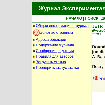
Журнал Экспериментал
НАЧАЛО
|
ПОИСК
|
Д
Общая информация о журнале
JETP,
(Русски
Золотые страницы
1979 )
Адреса редакции
Содержание журнала
Bounda
Сообщения редакции
juncti
Правила для авторов
A. Bar
Загрузить статью
Посту
Проверить статус статьи
PDF