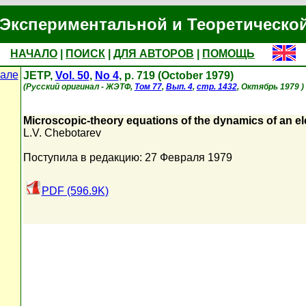
Экспериментальной и Теоретическо
НАЧАЛО
|
ПОИСК
|
ДЛЯ АВТОРОВ
|
ПОМОЩЬ
але
JETP,
Vol. 50
,
No 4
, p. 719 (October 1979)
(Русский оригинал - ЖЭТФ,
Том 77
,
Вып. 4
,
стр. 1432
, Октябрь 1979 )
Microscopic-theory equations of the dynamics of an el
L.V. Chebotarev
Поступила в редакцию: 27 Февраля 1979
PDF (596.9K)