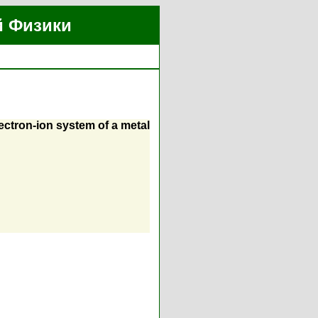
й Физики
ectron-ion system of a metal