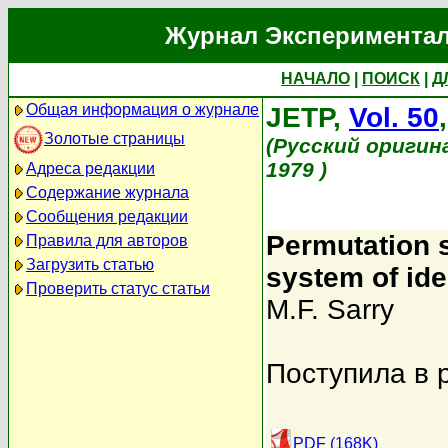
Журнал Экспериментал
НАЧАЛО
|
ПОИСК
|
Д
Общая информация о журнале
JETP,
Vol. 50
Золотые страницы
(Русский оригин
1979 )
Адреса редакции
Содержание журнала
Сообщения редакции
Permutation 
Правила для авторов
Загрузить статью
system of ide
Проверить статус статьи
M.F. Sarry
Поступила в 
PDF (168K)