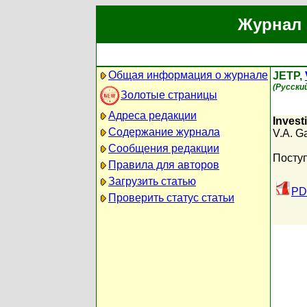
Журнал 
Общая информация о журнале
JETP,
(Русски
Золотые страницы
Адреса редакции
Invest
Содержание журнала
V.A. G
Сообщения редакции
Поступ
Правила для авторов
Загрузить статью
PD
Проверить статус статьи