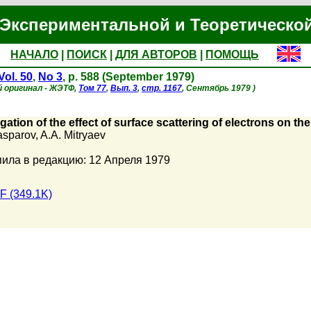
Экспериментальной и Теоретическо
НАЧАЛО
|
ПОИСК
|
ДЛЯ АВТОРОВ
|
ПОМОЩЬ
Vol. 50
,
No 3
, p. 588 (September 1979)
й оригинал - ЖЭТФ,
Том 77
,
Вып. 3
,
стр. 1167
, Сентябрь 1979 )
igation of the effect of surface scattering of electrons on th
asparov
,
A.A. Mitryaev
ила в редакцию: 12 Апреля 1979
F (349.1K)