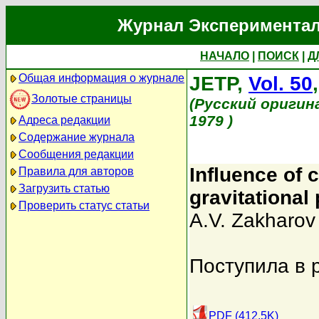
Журнал Экспериментал
НАЧАЛО
|
ПОИСК
|
Д
Общая информация о журнале
JETP,
Vol. 50
Золотые страницы
(Русский оригин
1979 )
Адреса редакции
Содержание журнала
Сообщения редакции
Influence of c
Правила для авторов
Загрузить статью
gravitational
Проверить статус статьи
A.V. Zakharov
Поступила в 
PDF (412.5K)