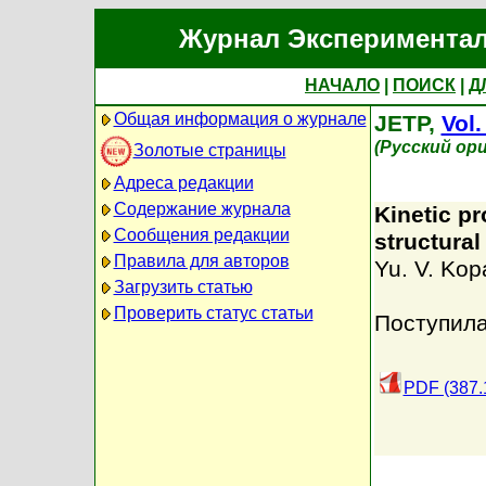
Журнал Экспериментал
НАЧАЛО
|
ПОИСК
|
Д
Общая информация о журнале
JETP,
Vol.
(Русский ор
Золотые страницы
Адреса редакции
Содержание журнала
Kinetic pr
Сообщения редакции
structural
Правила для авторов
Yu. V. Kop
Загрузить статью
Проверить статус статьи
Поступила
PDF (387.